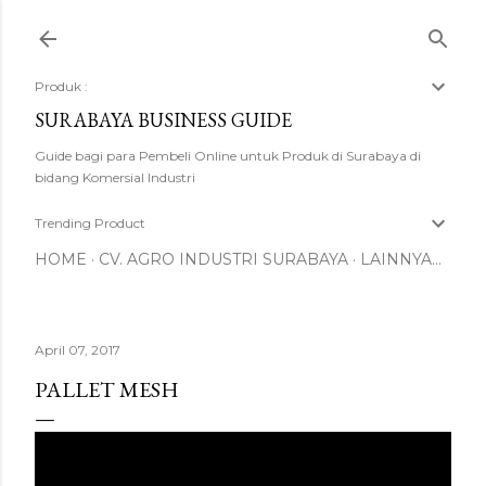
Langsung ke konten utama
Produk :
SURABAYA BUSINESS GUIDE
Guide bagi para Pembeli Online untuk Produk di Surabaya di
bidang Komersial Industri
Trending Product
HOME
CV. AGRO INDUSTRI SURABAYA
LAINNYA…
April 07, 2017
PALLET MESH