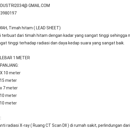
INDUSTRI2034@ GMAIL.COM
1 3980197
MAH, Timah hitam ( LEAD SHEET)
i terbuat dari timah hitam dengan kadar yang sangat tinggi sehingga 
gat tinggi terhadap radiasi dan daya kedap suara yang sangat baik.
LEBAR 1 METER
 PANJANG:
 X 10 meter
 15 meter
x 7 meter
 10 meter
 10 meter
:
nti radiasi X-ray ( Ruang CT Scan Dll ) di rumah sakit, perlindungan dari