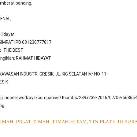
mberat pancing.
ENAL,
Hidayat
IMPATI PD 081230777817
p. THE BEST
ngiklan: RAHMAT HIDAYAT
:
KAWASAN INDUSTRI GRESIK, JL. KIG SELATAN IV/ NO. 11
ESIK
img.indonetwork.xyz/companies/thumbs/239x239/2016/07/09/56865
pg
IMAH, PELAT TIMAH, TIMAH HITAM, TIN PLATE, DI SURA