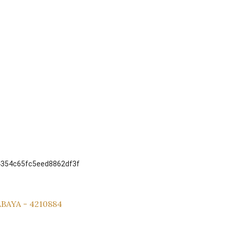
4354c65fc5eed8862df3f
BAYA - 4210884