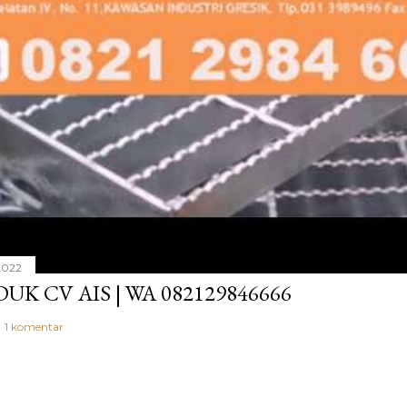
 2022
UK CV AIS | WA 082129846666
1 komentar