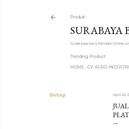
Produk :
SURABAYA 
Guide bagi para Pembeli Online un
Trending Product
HOME
CV. AGRO INDUSTR
Berbagi
April 25, 
JUAL
PLAT