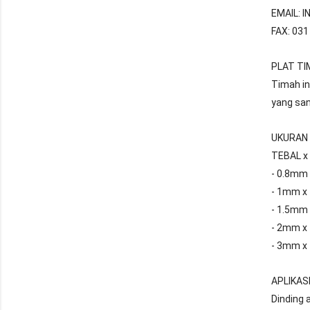
EMAIL: 
FAX: 03
PLAT TI
Timah in
yang san
UKURAN 
TEBAL x
- 0.8mm
- 1mm x
- 1.5mm 
- 2mm x
- 3mm x
APLIKASI
Dinding a