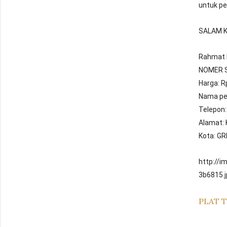
untuk pe
SALAM K
Rahmat 
NOMER S
Harga: R
Nama pe
Telepon
Alamat: 
Kota: GR
http://
3b6815.j
PLAT T