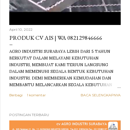
a
n
April 10, 2022
PRODUK CV AIS | WA 082129846666
AGRO INDUSTRI SURABAYA LEBIH DARI 5 TAHUN
BERKUTAT DALAM MELAYANI KEBUTUHAN
INDUSTRI, MEMBUAT KAMI TERJUN LANGSUNG
DALAM MEMENUHI SEGALA BENTUK KEBUTUHAN
INDUSTRI. DEMI MEMBERIKAN KEMUDAHAN DAN
MEMBANTU MELANCARKAN SEGALA KEBUTUHAN
USAHA ANDA. wa.me/628212986666 KAMI TELAH
Berbagi
1 komentar
BACA SELENGKAPNYA
TERHUBUNG DENGAN SEGALA IMPORTIR, PRODUSEN,
DISTRIBUTOR YANG BERKAITAN DENGAN INDUSTRI.
SEHINGGA DENGAN MUDAH KAMI DAPAT
POSTINGAN TERBARU
MEMBERIKAN PENAWARAN PRODUK DENGAN HARGA
PALING COMPETITIF DAN BISA DIPERCAYA