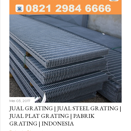
wa.me/628212986666 KAMI JUGA MENJUAL: FLANGE:
BESI ( JIS, PN, ANSI) , FLANGE SUS FITTING: ELBOW,
DOUBLE NIPPLE, DOP, PLUG, REDUCER, SOCK, TEE,
VERLOP RING, WATERMOOR. wa.me/628212986666
KASA, SARINGAN, MESH: MESH JEPANG, MESH TEBAL,
MESH LEBAR, MESH DOUBLE, MESH KUNINGAN, MESH
NYLON, SCREEN BESI, SCREEN STAINLESS, WELDED
MESH, LOKET, KNITTING MESH. wa.me/628212986666
KAWAT: KWAT STAINLESSH SOFT, KAWAT STAINLESS
HARD, KAWAT BAJA. wa.me/628212986666 KAWAT LAS:
KAWAT LAS STAINLESS, KAWAT LAS KUNINGAN,
KAWAT LAS PER...
Mei 03, 2017
JUAL GRATING | JUAL STEEL GRATING |
JUAL PLAT GRATING | PABRIK
GRATING | INDONESIA